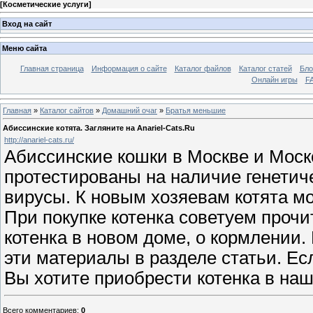
[
Косметические услуги
]
Вход на сайт
Меню сайта
Главная страница
Информация о сайте
Каталог файлов
Каталог статей
Бло
Онлайн игры
FA
Главная
»
Каталог сайтов
»
Домашний очаг
»
Братья меньшие
Абиссинские котята. Загляните на Anariel-Cats.Ru
http://anariel-cats.ru/
Абиссинские кошки в Москве и Моск
протестированы на наличие генетич
вирусы. К новым хозяевам котята мог
При покупке котенка советуем прочи
котенка в новом доме, о кормлении.
эти материалы в разделе статьи. Е
Вы хотите приобрести котенка в на
Всего комментариев
:
0