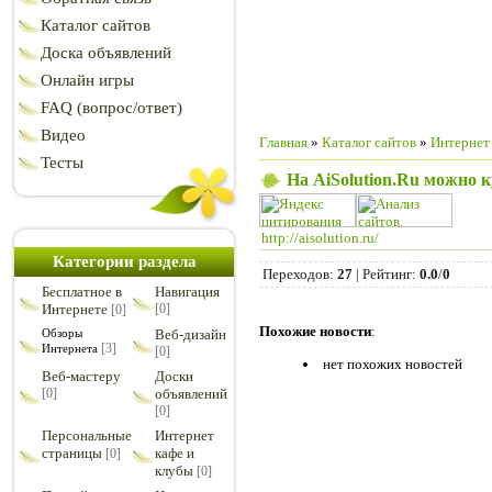
Каталог сайтов
Доска объявлений
Онлайн игры
FAQ (вопрос/ответ)
Видео
Главная
»
Каталог сайтов
»
Интернет
Тесты
На AiSolution.Ru можно 
http://aisolution.ru/
Категории раздела
Переходов
:
27
|
Рейтинг
:
0.0
/
0
Бесплатное в
Навигация
Интернете
[0]
[0]
Похожие новости
:
Обзоры
Веб-дизайн
[3]
Интернета
[0]
нет похожих новостей
Веб-мастеру
Доски
[0]
объявлений
[0]
Персональные
Интернет
страницы
кафе и
[0]
клубы
[0]