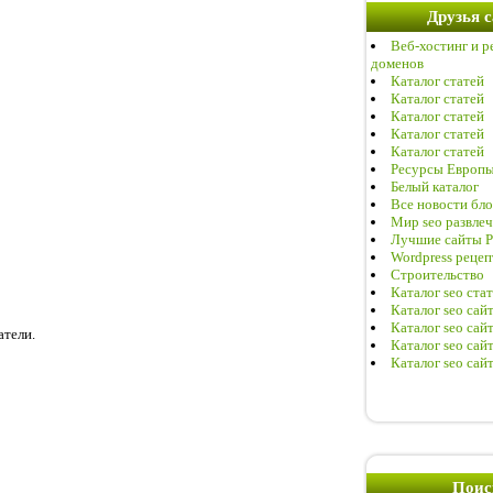
Друзья 
Веб-хостинг и р
доменов
Каталог статей
Каталог статей
Каталог статей
Каталог статей
Каталог статей
Ресурсы Европ
Белый каталог
Все новости бло
Мир seo развле
Лучшие сайты Р
Wordpress реце
Строительство
Каталог seo ста
Каталог seo сай
Каталог seo сай
атели.
Каталог seo сай
Каталог seo сай
Поис