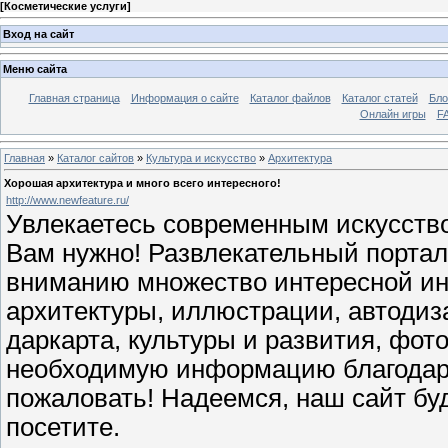
[
Косметические услуги
]
Вход на сайт
Меню сайта
Главная страница
Информация о сайте
Каталог файлов
Каталог статей
Бло
Онлайн игры
FA
Главная
»
Каталог сайтов
»
Культура и искусство
»
Архитектура
Хорошая архитектура и много всего интересного!
http://www.newfeature.ru/
Увлекаетесь современным искусство
Вам нужно! Развлекательный порта
вниманию множество интересной ин
архитектуры, иллюстрации, автодиза
даркарта, культуры и развития, фото
необходимую информацию благодаря
пожаловать! Надеемся, наш сайт бу
посетите.