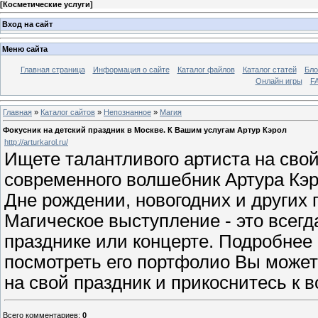
[
Косметические услуги
]
Вход на сайт
Меню сайта
Главная страница
Информация о сайте
Каталог файлов
Каталог статей
Бло
Онлайн игры
FA
Главная
»
Каталог сайтов
»
Непознанное
»
Магия
Фокусник на детский праздник в Москве. К Вашим услугам Артур Кэрол
http://arturkarol.ru/
Ищете талантливого артиста на сво
современного волшебник Артура Кэр
Дне рождении, новогодних и других 
Магическое выступление - это все
празднике или концерте. Подробнее
посмотреть его портфолио Вы можете
на свой праздник и прикоснитесь к
Всего комментариев
:
0