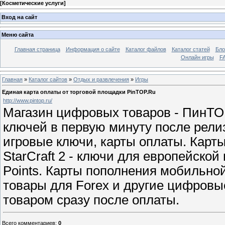
[
Косметические услуги
]
Вход на сайт
Меню сайта
Главная страница
Информация о сайте
Каталог файлов
Каталог статей
Бло
Онлайн игры
FA
Главная
»
Каталог сайтов
»
Отдых и развлечения
»
Игры
Единая карта оплаты от торговой площадки PinTOP.Ru
http://www.pintop.ru/
Магазин цифровых товаров - ПинТОП
ключей в первую минуту после релиза.
игровые ключи, карты оплаты. Карты 
StarCraft 2 - ключи для европейской
Points. Карты пополнения мобильной
товары для Forex и другие цифровы
товаром сразу после оплаты.
Всего комментариев
:
0