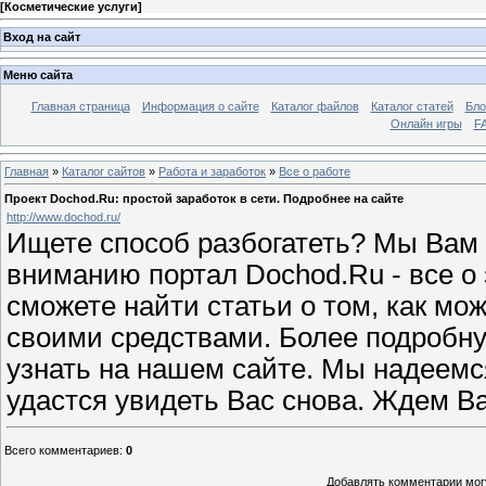
[
Косметические услуги
]
Вход на сайт
Меню сайта
Главная страница
Информация о сайте
Каталог файлов
Каталог статей
Бло
Онлайн игры
FA
Главная
»
Каталог сайтов
»
Работа и заработок
»
Все о работе
Проект Dochod.Ru: простой заработок в сети. Подробнее на сайте
http://www.dochod.ru/
Ищете способ разбогатеть? Мы Вам
вниманию портал Dochod.Ru - все о 
сможете найти статьи о том, как мож
своими средствами. Более подробн
узнать на нашем сайте. Мы надеемс
удастся увидеть Вас снова. Ждем В
Всего комментариев
:
0
Добавлять комментарии могу