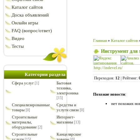
Каталог сайтов
Доска объявлений
Онлайн игры
FAQ (вопрос/ответ)
Видео
Главная
»
Каталог сайтов
Тесты
Инструмент для 
http://indevel.ru/
Категории раздела
Переходов
:
12
|
Рейтинг
:
Cфера услуг
Бытовая
[1]
техника,
электроника
Похожие новости
:
[15]
нет похожих но
Специализированные
Средства и
товары
услуги связи
[0]
[0]
Строительные
Интернет-
материалы,
магазины
[13]
оборудование
[2]
Строительные
Канцелярские
услуги
товары
[15]
[0]