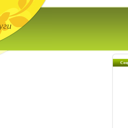
уги
Соц