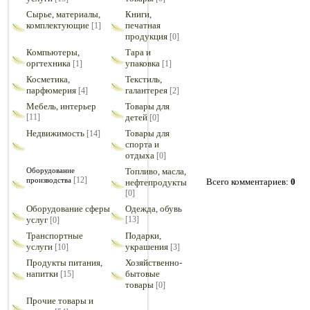
Сырье, материалы,
Книги,
комплектующие
печатная
[1]
продукция
[0]
Компьютеры,
Тара и
оргтехника
упаковка
[1]
[1]
Косметика,
Текстиль,
парфюмерия
галантерея
[4]
[2]
Мебель, интерьер
Товары для
[11]
детей
[0]
Недвижимость
Товары для
[14]
спорта и
отдыха
[0]
Оборудование
Топливо, масла,
[12]
производства
Всего комментариев
:
0
нефтепродукты
[0]
Оборудование сферы
Одежда, обувь
услуг
[13]
[0]
Транспортные
Подарки,
услуги
украшения
[10]
[3]
Продукты питания,
Хозяйственно-
напитки
бытовые
[15]
товары
[0]
Прочие товары и