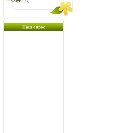
услуги
[54]
Наш опрос