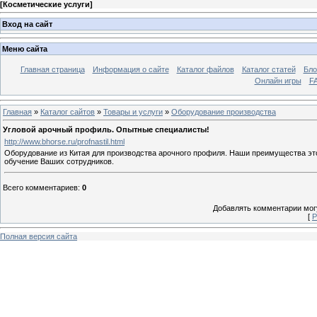
[
Косметические услуги
]
Вход на сайт
Меню сайта
Главная страница
Информация о сайте
Каталог файлов
Каталог статей
Бло
Онлайн игры
FA
Главная
»
Каталог сайтов
»
Товары и услуги
»
Оборудование производства
Угловой арочный профиль. Опытные специалисты!
http://www.bhorse.ru/profnastil.html
Оборудование из Китая для производства арочного профиля. Наши преимущества это
обучение Ваших сотрудников.
Всего комментариев
:
0
Добавлять комментарии могу
[
Р
Полная версия сайта