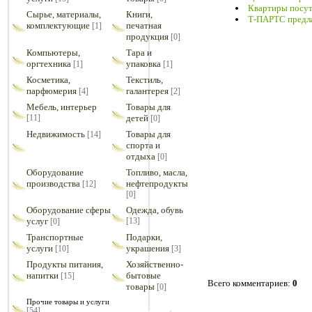
Квартиры посут
Сырье, материалы,
Книги,
Т-ПАРТС предла
комплектующие
печатная
[1]
продукция
[0]
Компьютеры,
Тара и
оргтехника
упаковка
[1]
[1]
Косметика,
Текстиль,
парфюмерия
галантерея
[4]
[2]
Мебель, интерьер
Товары для
[11]
детей
[0]
Недвижимость
Товары для
[14]
спорта и
отдыха
[0]
Оборудование
Топливо, масла,
производства
нефтепродукты
[12]
[0]
Оборудование сферы
Одежда, обувь
услуг
[13]
[0]
Транспортные
Подарки,
услуги
украшения
[10]
[3]
Продукты питания,
Хозяйственно-
напитки
бытовые
[15]
Всего комментариев
:
0
товары
[0]
Прочие товары и услуги
[54]