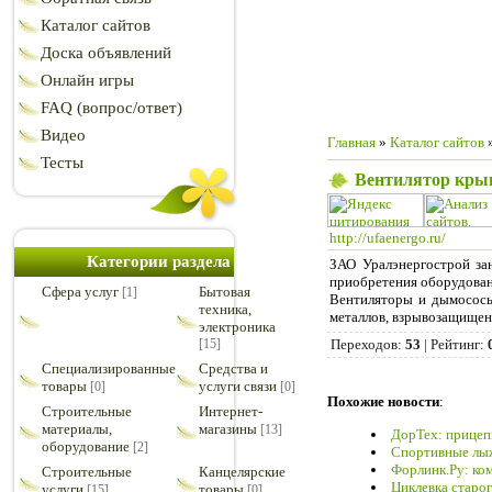
Каталог сайтов
Доска объявлений
Онлайн игры
FAQ (вопрос/ответ)
Видео
Главная
»
Каталог сайтов
Тесты
Вентилятор кры
http://ufaenergo.ru/
Категории раздела
ЗАО Уралэнергострой за
приобретения оборудован
Cфера услуг
Бытовая
[1]
Вентиляторы и дымососы
техника,
металлов, взрывозащищен
электроника
[15]
Переходов
:
53
|
Рейтинг
:
Специализированные
Средства и
товары
услуги связи
[0]
[0]
Похожие новости
:
Строительные
Интернет-
материалы,
магазины
[13]
ДорТех: прицепы
оборудование
[2]
Спортивные лыж
Форлинк.Ру: ко
Строительные
Канцелярские
Циклевка старог
услуги
товары
[15]
[0]