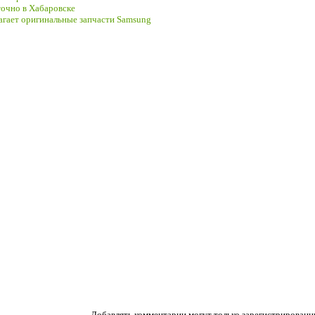
очно в Хабаровске
гает оригинальные запчасти Samsung
Добавлять комментарии могут только зарегистрированн