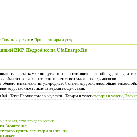
»
Товары и услуги
»
Прочие товары и услуги
шный ВКР. Подробнее на UfaEnergo.Ru
нимается поставками тягодутьевого и вентиляционного оборудования, а та
ия. Имеется возможность изготовления вентиляторов и дымососов.
 общего назначения из углеродистой стали, коррозионностойкие теплосто
ные коррозионностойкие из нержавеющей стали.
0.0
/
0
|
Теги
: Прочие товары и услуги - Товары и услуги
товары и услуги
,
Прочие
 на заказ, авто прицепы купить
и. Звоните нам!
ммутатор купить, сплиттер для антенны
о паркета