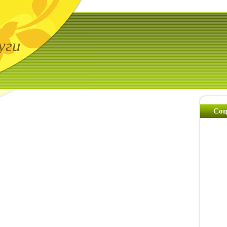
уги
Соц