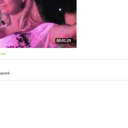
00:01:29
Live
арней.