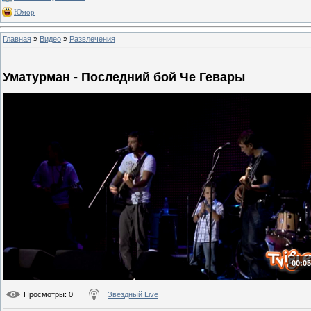
Юмор
Главная
»
Видео
»
Развлечения
Уматурман - Последний бой Че Гевары
00:05
Просмотры
: 0
Звездный Live