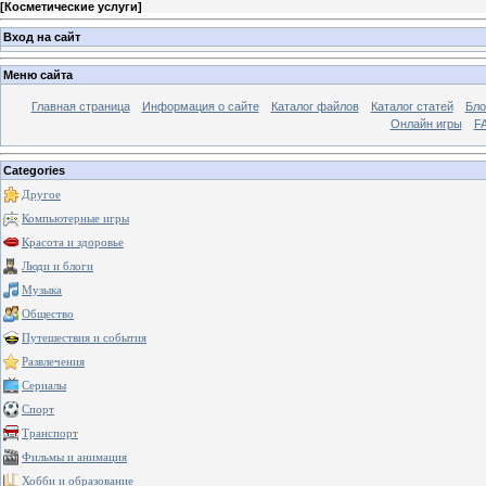
[
Косметические услуги
]
Вход на сайт
Меню сайта
Главная страница
Информация о сайте
Каталог файлов
Каталог статей
Бло
Онлайн игры
FA
Categories
Другое
Компьютерные игры
Красота и здоровье
Люди и блоги
Музыка
Общество
Путешествия и события
Развлечения
Сериалы
Спорт
Транспорт
Фильмы и анимация
Хобби и образование