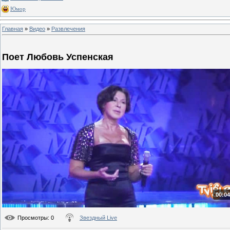
Юмор
Главная
»
Видео
»
Развлечения
Поет Любовь Успенская
00:04
Просмотры
: 0
Звездный Live