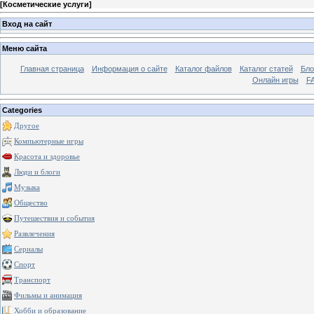
[
Косметические услуги
]
Вход на сайт
Меню сайта
Главная страница
Информация о сайте
Каталог файлов
Каталог статей
Бло
Онлайн игры
FA
Categories
Другое
Компьютерные игры
Красота и здоровье
Люди и блоги
Музыка
Общество
Путешествия и события
Развлечения
Сериалы
Спорт
Транспорт
Фильмы и анимация
Хобби и образование