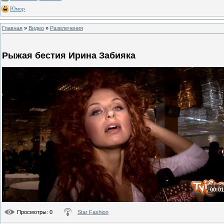
Юмор
Главная
»
Видео
»
Развлечения
Рыжая бестия Ирина Забияка
00:01
Просмотры
: 0
Star Fashion