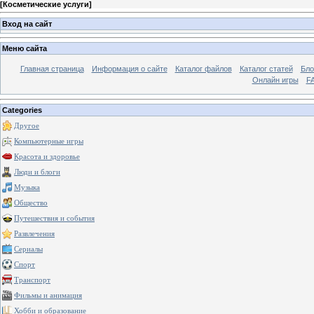
[
Косметические услуги
]
Вход на сайт
Меню сайта
Главная страница
Информация о сайте
Каталог файлов
Каталог статей
Бло
Онлайн игры
FA
Categories
Другое
Компьютерные игры
Красота и здоровье
Люди и блоги
Музыка
Общество
Путешествия и события
Развлечения
Сериалы
Спорт
Транспорт
Фильмы и анимация
Хобби и образование