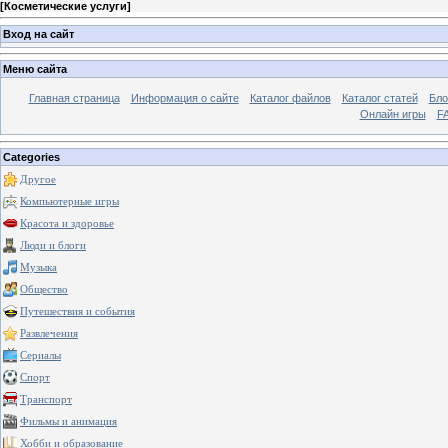
[
Косметические услуги
]
Вход на сайт
Меню сайта
Главная страница
Информация о сайте
Каталог файлов
Каталог статей
Бло
Онлайн игры
FA
Categories
Другое
Компьютерные игры
Красота и здоровье
Люди и блоги
Музыка
Общество
Путешествия и события
Развлечения
Сериалы
Спорт
Транспорт
Фильмы и анимация
Хобби и образование