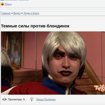
Юмор
Главная
»
Видео
»
Люди и блоги
Темные силы против блондинок
Просмотры
: 0
Маша Полякова