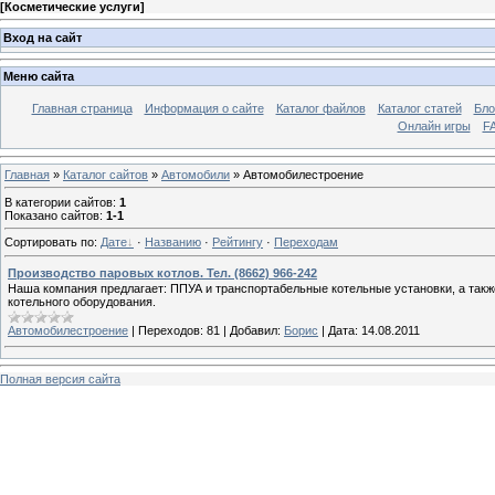
[
Косметические услуги
]
Вход на сайт
Меню сайта
Главная страница
Информация о сайте
Каталог файлов
Каталог статей
Бло
Онлайн игры
FA
Главная
»
Каталог сайтов
»
Автомобили
» Автомобилестроение
В категории сайтов
:
1
Показано сайтов
:
1-1
Сортировать по
:
Дате
·
Названию
·
Рейтингу
·
Переходам
Производство паровых котлов. Тел. (8662) 966-242
Наша компания предлагает: ППУА и транспортабельные котельные установки, а так
котельного оборудования.
Автомобилестроение
|
Переходов:
81
|
Добавил:
Борис
|
Дата:
14.08.2011
Полная версия сайта