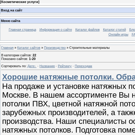
[
Косметические услуги
]
Вход на сайт
Меню сайта
Главная страница
Информация о сайте
Каталог файлов
Каталог статей
Бло
Онлайн игры
FA
Главная
»
Каталог сайтов
»
Производство
» Строительные материалы
В категории сайтов
:
22
Показано сайтов
:
1-20
Сортировать по
:
Дате
·
Названию
·
Рейтингу
·
Переходам
Хорошие натяжные потолки. Обра
На продаже и установке натяжных п
Москве. В нашем ассортименте Вы 
потолки ПВХ, цветной натяжной пот
зарубежных производителей, а такж
производства. Наши специалисты о
натяжных потолков. Подготовка пом