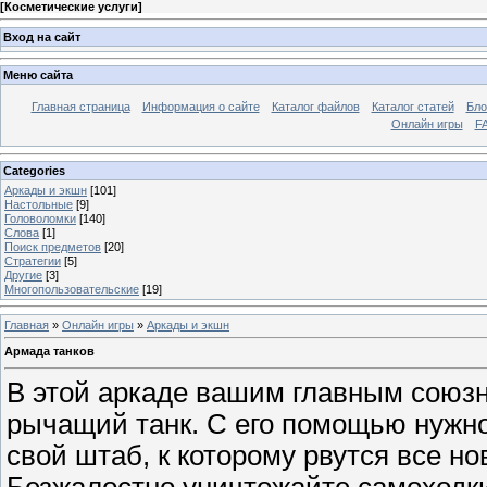
[
Косметические услуги
]
Вход на сайт
Меню сайта
Главная страница
Информация о сайте
Каталог файлов
Каталог статей
Бло
Онлайн игры
FA
Categories
Аркады и экшн
[101]
Настольные
[9]
Головоломки
[140]
Слова
[1]
Поиск предметов
[20]
Стратегии
[5]
Другие
[3]
Многопользовательские
[19]
Главная
»
Онлайн игры
»
Аркады и экшн
Армада танков
В этой аркаде вашим главным союзн
рычащий танк. С его помощью нужн
свой штаб, к которому рвутся все н
Безжалостно уничтожайте самоходки