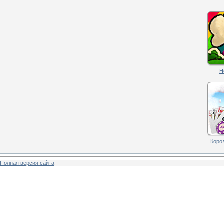
H
Корол
Полная версия сайта