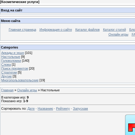
[
Косметические услуги
]
Вход на сайт
Меню сайта
Главная страница
Информация о сайте
Каталог файлов
Каталог статей
Бло
Онлайн игры
FA
Categories
Аркады и экшн
[101]
Настольные
[9]
Головоломки
[140]
Слова
[1]
Поиск предметов
[20]
Стратегии
[5]
Другие
[3]
Многопользовательские
[19]
Главная
»
Онлайн игры
» Настольные
В категории игр
:
9
Показано игр
:
1-9
Сортировать по
:
Дате
·
Названию
·
Рейтингу
·
Запускам