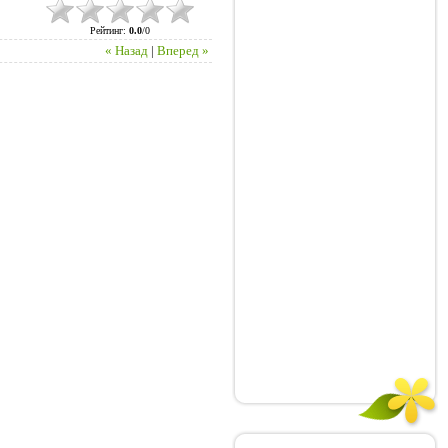
Рейтинг
:
0.0
/
0
« Назад
|
Вперед »