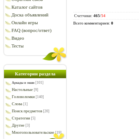
Каталог сайтов
Доска объявлений
Счетчики
:
465
/
54
Онлайн игры
Всего комментариев
:
0
FAQ (вопрос/ответ)
Видео
Тесты
Категории раздела
[101]
Аркады и экшн
Настольные
[9]
Головоломки
[140]
Слова
[1]
Поиск предметов
[20]
Стратегии
[5]
Другие
[3]
Многопользовательские
[19]