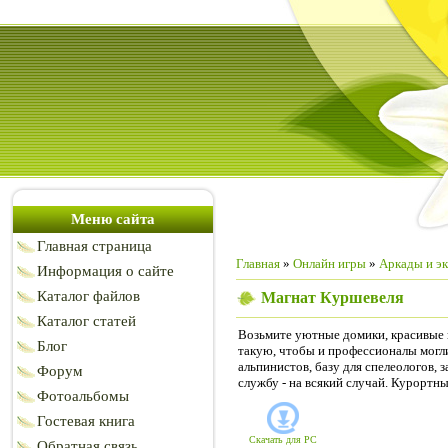
Меню сайта
Главная страница
Главная
»
Онлайн игры
»
Аркады и э
Информация о сайте
Каталог файлов
Магнат Куршевеля
Каталог статей
Возьмите уютные домики, красивые 
Блог
такую, чтобы и профессионалы могли 
альпинистов, базу для спелеологов,
Форум
службу - на всякий случай. Курортны
Фотоальбомы
Гостевая книга
Скачать для
PC
Обратная связь