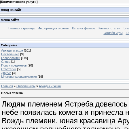
[
Косметические услуги
]
Вход на сайт
Меню сайта
Главная страница
Информация о сайте
Каталог файлов
Каталог статей
Бло
Онлайн игры
FA
Categories
Аркады и экшн
[101]
Настольные
[9]
Головоломки
[140]
Слова
[1]
Поиск предметов
[20]
Стратегии
[5]
Другие
[3]
Многопользовательские
[19]
Главная
»
Онлайн игры
»
Аркады и экшн
Племя тотема
Людям племенем Ястреба довелось ж
небе появилась комета и принесла 
Вождь племени, юная красавица Ару
указаниям волшебного талисмана, в