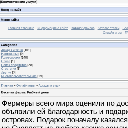
[
Косметические услуги
]
Вход на сайт
Меню сайта
Главная страница
Информация о сайте
Каталог файлов
Каталог статей
Бло
Онлайн игры
FA
Categories
Аркады и экшн
[101]
Настольные
[9]
Головоломки
[140]
Слова
[1]
Поиск предметов
[20]
Стратегии
[5]
Другие
[3]
Многопользовательские
[19]
Главная
»
Онлайн игры
»
Аркады и экшн
Веселая ферма. Рыбный день
Фермеры всего мира оценили по дос
объявили ей благодарность и подар
островах. Подарок поначалу казалс
но Скарлетт из любого клочка земли