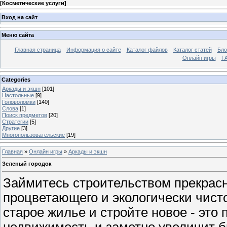
[
Косметические услуги
]
Вход на сайт
Меню сайта
Главная страница
Информация о сайте
Каталог файлов
Каталог статей
Бло
Онлайн игры
FA
Categories
Аркады и экшн
[101]
Настольные
[9]
Головоломки
[140]
Слова
[1]
Поиск предметов
[20]
Стратегии
[5]
Другие
[3]
Многопользовательские
[19]
Главная
»
Онлайн игры
»
Аркады и экшн
Зеленый городок
Займитесь строительством прекрасно
процветающего и экологически чист
старое жилье и стройте новое - это
недвижимость и заметно увеличит бю