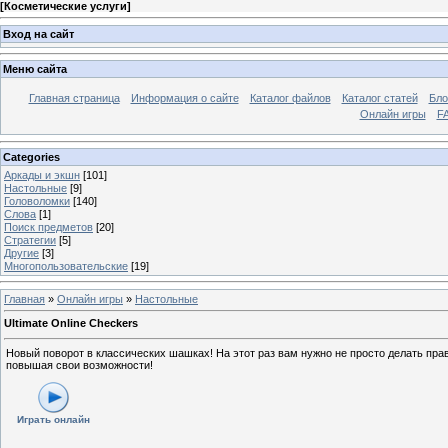
[
Косметические услуги
]
Вход на сайт
Меню сайта
Главная страница
Информация о сайте
Каталог файлов
Каталог статей
Бло
Онлайн игры
FA
Categories
Аркады и экшн
[101]
Настольные
[9]
Головоломки
[140]
Слова
[1]
Поиск предметов
[20]
Стратегии
[5]
Другие
[3]
Многопользовательские
[19]
Главная
»
Онлайн игры
»
Настольные
Ultimate Online Checkers
Новый поворот в классических шашках! На этот раз вам нужно не просто делать пра
повышая свои возможности!
Играть онлайн