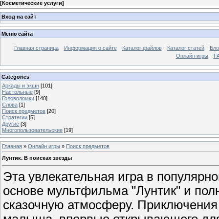
[
Косметические услуги
]
Вход на сайт
Меню сайта
Главная страница
Информация о сайте
Каталог файлов
Каталог статей
Бло
Онлайн игры
FA
Categories
Аркады и экшн
[101]
Настольные
[9]
Головоломки
[140]
Слова
[1]
Поиск предметов
[20]
Стратегии
[5]
Другие
[3]
Многопользовательские
[19]
Главная
»
Онлайн игры
»
Поиск предметов
Лунтик. В поисках звезды
Эта увлекательная игра в популярно
основе мультфильма "Лунтик" и пол
сказочную атмосферу. Приключения
малыша, впервые открывающего дл