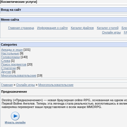
[
Косметические услуги
]
Вход на сайт
Меню сайта
Главная страница
Информация о сайте
Каталог файлов
Каталог статей
Бло
Онлайн игры
FA
Categories
Аркады и экшн
[101]
Настольные
[9]
Головоломки
[140]
Слова
[1]
Поиск предметов
[20]
Стратегии
[5]
Другие
[3]
Многопользовательские
[19]
Главная
»
Онлайн игры
»
Многопользовательские
Предназначение
Destiny («Предназначение») — новая браузерная online-RPG, основанная на одном и
Первой Войне Ангелов. Теперь эта легенда стала реальностью, воплотившись в вели
наверняка перевернет ваши представления о всем жанре MMORPG.
Играть онлайн