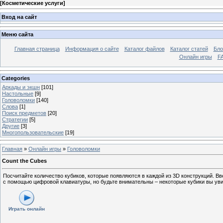
[
Косметические услуги
]
Вход на сайт
Меню сайта
Главная страница
Информация о сайте
Каталог файлов
Каталог статей
Бло
Онлайн игры
FA
Categories
Аркады и экшн
[101]
Настольные
[9]
Головоломки
[140]
Слова
[1]
Поиск предметов
[20]
Стратегии
[5]
Другие
[3]
Многопользовательские
[19]
Главная
»
Онлайн игры
»
Головоломки
Count the Cubes
Посчитайте количество кубиков, которые появляются в каждой из 3D конструкций. В
с помощью цифровой клавиатуры, но будьте внимательны – некоторые кубики вы уви
Играть онлайн