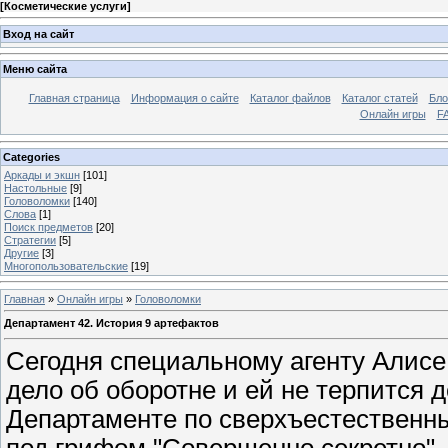
[
Косметические услуги
]
Вход на сайт
Меню сайта
Главная страница
Информация о сайте
Каталог файлов
Каталог статей
Бло
Онлайн игры
FA
Categories
Аркады и экшн
[101]
Настольные
[9]
Головоломки
[140]
Слова
[1]
Поиск предметов
[20]
Стратегии
[5]
Другие
[3]
Многопользовательские
[19]
Главная
»
Онлайн игры
»
Головоломки
Департамент 42. История 9 артефактов
Сегодня специальному агенту Алисе 
дело об оборотне и ей не терпится д
Департаменте по сверхъестественны
под грифом "Совершенно секретно". 