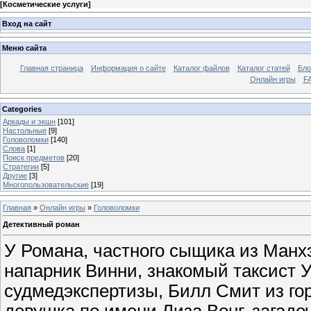
[
Косметические услуги
]
Вход на сайт
Меню сайта
Главная страница
Информация о сайте
Каталог файлов
Каталог статей
Бло
Онлайн игры
FA
Categories
Аркады и экшн
[101]
Настольные
[9]
Головоломки
[140]
Слова
[1]
Поиск предметов
[20]
Стратегии
[5]
Другие
[3]
Многопользовательские
[19]
Главная
»
Онлайн игры
»
Головоломки
Детективный роман
У Романа, частного сыщика из Манх
напарник Винни, знакомый таксист 
судмедэкспертизы, Билл Смит из гор
девушка по имени Лиза Вонг, загад