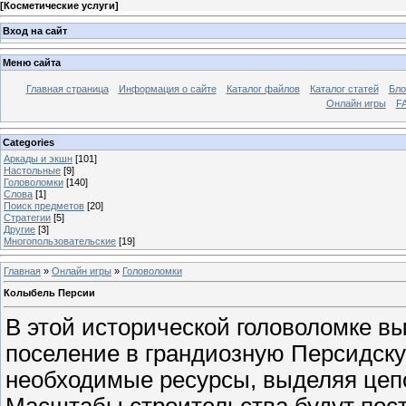
[
Косметические услуги
]
Вход на сайт
Меню сайта
Главная страница
Информация о сайте
Каталог файлов
Каталог статей
Бло
Онлайн игры
FA
Categories
Аркады и экшн
[101]
Настольные
[9]
Головоломки
[140]
Слова
[1]
Поиск предметов
[20]
Стратегии
[5]
Другие
[3]
Многопользовательские
[19]
Главная
»
Онлайн игры
»
Головоломки
Колыбель Персии
В этой исторической головоломке в
поселение в грандиозную Персидск
необходимые ресурсы, выделяя цеп
Масштабы строительства будут пост