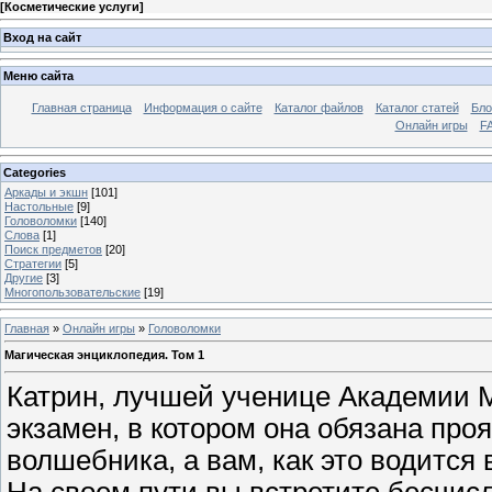
[
Косметические услуги
]
Вход на сайт
Меню сайта
Главная страница
Информация о сайте
Каталог файлов
Каталог статей
Бло
Онлайн игры
FA
Categories
Аркады и экшн
[101]
Настольные
[9]
Головоломки
[140]
Слова
[1]
Поиск предметов
[20]
Стратегии
[5]
Другие
[3]
Многопользовательские
[19]
Главная
»
Онлайн игры
»
Головоломки
Магическая энциклопедия. Том 1
Катрин, лучшей ученице Академии 
экзамен, в котором она обязана про
волшебника, а вам, как это водится 
На своем пути вы встретите бесчисл