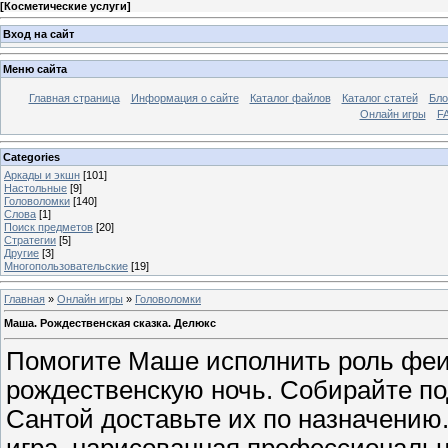
[
Косметические услуги
]
Вход на сайт
Меню сайта
Главная страница
Информация о сайте
Каталог файлов
Каталог статей
Бло
Онлайн игры
FA
Categories
Аркады и экшн
[101]
Настольные
[9]
Головоломки
[140]
Слова
[1]
Поиск предметов
[20]
Стратегии
[5]
Другие
[3]
Многопользовательские
[19]
Главная
»
Онлайн игры
»
Головоломки
Маша. Рождественская сказка. Делюкс
Помогите Маше исполнить роль феи
рождественскую ночь. Собирайте по
Сантой доставьте их по назначению
игра, нарисованная профессиональ