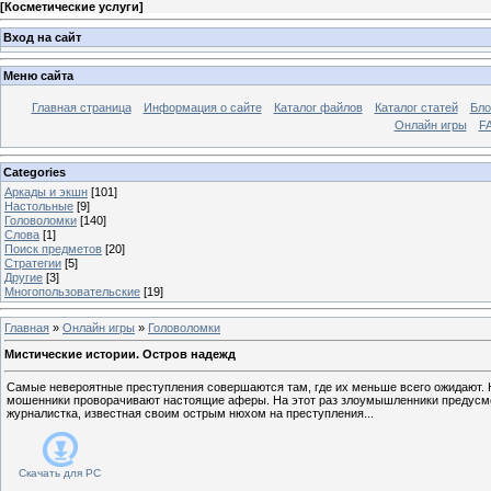
[
Косметические услуги
]
Вход на сайт
Меню сайта
Главная страница
Информация о сайте
Каталог файлов
Каталог статей
Бло
Онлайн игры
FA
Categories
Аркады и экшн
[101]
Настольные
[9]
Головоломки
[140]
Слова
[1]
Поиск предметов
[20]
Стратегии
[5]
Другие
[3]
Многопользовательские
[19]
Главная
»
Онлайн игры
»
Головоломки
Мистические истории. Остров надежд
Самые невероятные преступления совершаются там, где их меньше всего ожидают. Н
мошенники проворачивают настоящие аферы. На этот раз злоумышленники предусмот
журналистка, известная своим острым нюхом на преступления...
Скачать для
PC