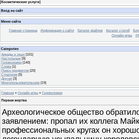
[
Косметические услуги
]
Вход на сайт
Меню сайта
Главная страница
Информация о сайте
Каталог файлов
Каталог статей
Бло
Онлайн игры
FA
Categories
Аркады и экшн
[101]
Настольные
[9]
Головоломки
[140]
Слова
[1]
Поиск предметов
[20]
Стратегии
[5]
Другие
[3]
Многопользовательские
[19]
Главная
»
Онлайн игры
»
Головоломки
Первая жертва
Археологическое общество обратило
заявлением: пропал их коллега Май
профессиональных кругах он хорошо
легендарную усыпальницу королевск