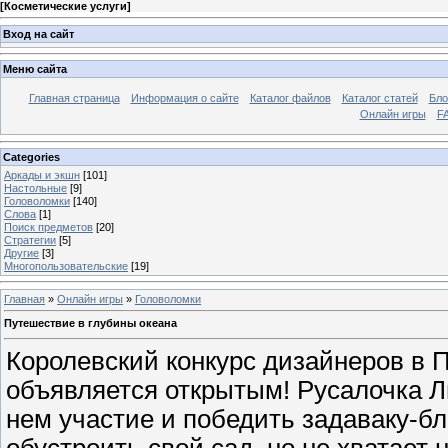
[
Косметические услуги
]
Вход на сайт
Меню сайта
Главная страница
Информация о сайте
Каталог файлов
Каталог статей
Бло
Онлайн игры
FA
Categories
Аркады и экшн
[101]
Настольные
[9]
Головоломки
[140]
Слова
[1]
Поиск предметов
[20]
Стратегии
[5]
Другие
[3]
Многопользовательские
[19]
Главная
»
Онлайн игры
»
Головоломки
Путешествие в глубины океана
Королевский конкурс дизайнеров в 
объявляется открытым! Русалочка Л
нем участие и победить задаваку-бл
обустроить свой сад, но не хватает