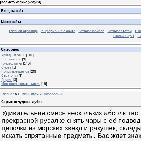
[
Косметические услуги
]
Вход на сайт
Меню сайта
Главная страница
Информация о сайте
Каталог файлов
Каталог статей
Бло
Онлайн игры
FA
Categories
Аркады и экшн
[101]
Настольные
[9]
Головоломки
[140]
Слова
[1]
Поиск предметов
[20]
Стратегии
[5]
Другие
[3]
Многопользовательские
[19]
Главная
»
Онлайн игры
»
Головоломки
Скрытые чудеса глубин
Удивительная смесь нескольких абсолютно 
прекрасной русалке снять чары с её подвод
цепочки из морских звезд и ракушек, склад
искать спрятанные предметы. Вас ждет зна