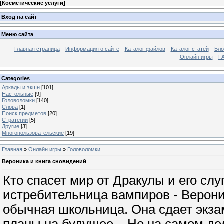
[
Косметические услуги
]
Вход на сайт
Меню сайта
Главная страница
Информация о сайте
Каталог файлов
Каталог статей
Бло
Онлайн игры
FA
Categories
Аркады и экшн
[101]
Настольные
[9]
Головоломки
[140]
Слова
[1]
Поиск предметов
[20]
Стратегии
[5]
Другие
[3]
Многопользовательские
[19]
Главная
»
Онлайн игры
»
Головоломки
Вероника и книга сновидений
Кто спасет мир от Дракулы и его сл
истребительница вампиров - Вероник
обычная школьница. Она сдает экза
планы на будущее... Но на самом д