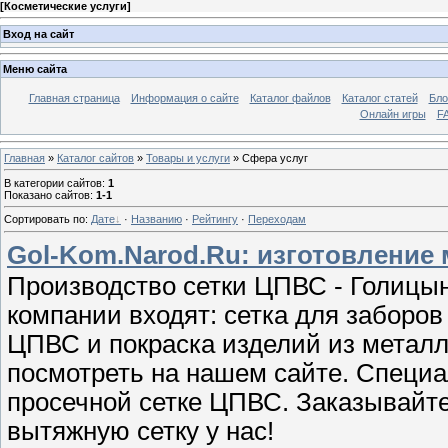
[
Косметические услуги
]
Вход на сайт
Меню сайта
Главная страница
Информация о сайте
Каталог файлов
Каталог статей
Бло
Онлайн игры
FA
Главная
»
Каталог сайтов
»
Товары и услуги
» Cфера услуг
В категории сайтов
:
1
Показано сайтов
:
1-1
Сортировать по
:
Дате
·
Названию
·
Рейтингу
·
Переходам
Gol-Kom.Narod.Ru: изготовление 
Производство сетки ЦПВС - Голицын
компании входят: сетка для заборов
ЦПВС и покраска изделий из металл
посмотреть на нашем сайте. Специа
просечной сетке ЦПВС. Заказывайте
вытяжную сетку у нас!