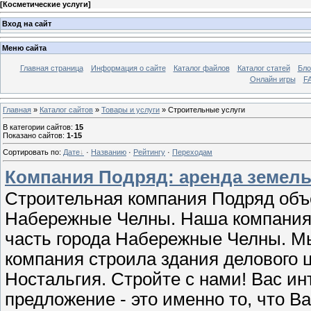
[
Косметические услуги
]
Вход на сайт
Меню сайта
Главная страница
Информация о сайте
Каталог файлов
Каталог статей
Бло
Онлайн игры
FA
Главная
»
Каталог сайтов
»
Товары и услуги
» Строительные услуги
В категории сайтов
:
15
Показано сайтов
:
1-15
Сортировать по
:
Дате
·
Названию
·
Рейтингу
·
Переходам
Компания Подряд: аренда земель
Строительная компания Подряд объе
Набережные Челны. Наша компания 
часть города Набережные Челны. М
компания строила здания делового 
Ностальгия. Стройте с нами! Вас ин
предложение - это именно то, что 