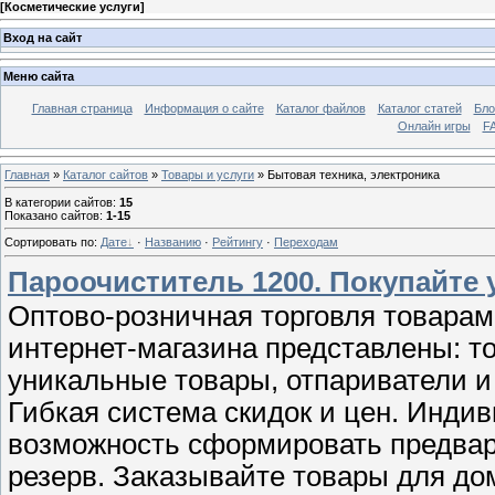
[
Косметические услуги
]
Вход на сайт
Меню сайта
Главная страница
Информация о сайте
Каталог файлов
Каталог статей
Бло
Онлайн игры
FA
Главная
»
Каталог сайтов
»
Товары и услуги
» Бытовая техника, электроника
В категории сайтов
:
15
Показано сайтов
:
1-15
Сортировать по
:
Дате
·
Названию
·
Рейтингу
·
Переходам
Пароочиститель 1200. Покупайте у
Оптово-розничная торговля товарам
интернет-магазина представлены: т
уникальные товары, отпариватели и 
Гибкая система скидок и цен. Индив
возможность сформировать предвар
резерв. Заказывайте товары для дом