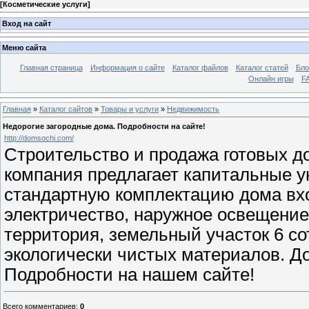
[
Косметические услуги
]
Вход на сайт
Меню сайта
Главная страница
Информация о сайте
Каталог файлов
Каталог статей
Бло
Онлайн игры
FA
Главная
»
Каталог сайтов
»
Товары и услуги
»
Недвижимость
Недорогие загородные дома. Подробности на сайте!
http://domsochi.com/
Строительство и продажа готовых д
компания предлагает капитальные у
стандартную комплектацию дома вхо
электричество, наружное освещение
территория, земельный участок 6 сот
экологически чистых материалов. Д
Подробности на нашем сайте!
Всего комментариев
:
0