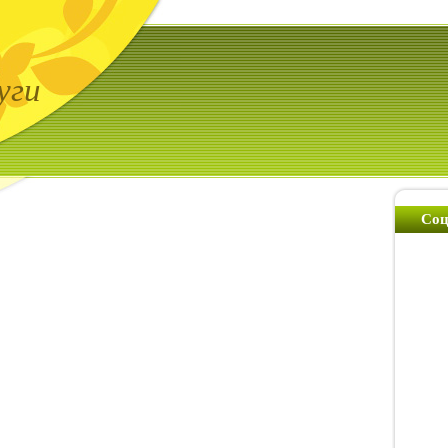
уги
Соц