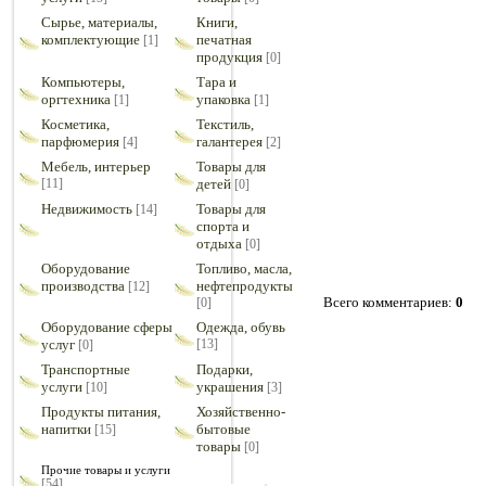
Сырье, материалы,
Книги,
комплектующие
печатная
[1]
продукция
[0]
Компьютеры,
Тара и
оргтехника
упаковка
[1]
[1]
Косметика,
Текстиль,
парфюмерия
галантерея
[4]
[2]
Мебель, интерьер
Товары для
[11]
детей
[0]
Недвижимость
Товары для
[14]
спорта и
отдыха
[0]
Оборудование
Топливо, масла,
производства
нефтепродукты
[12]
Всего комментариев
:
0
[0]
Оборудование сферы
Одежда, обувь
услуг
[13]
[0]
Транспортные
Подарки,
услуги
украшения
[10]
[3]
Продукты питания,
Хозяйственно-
напитки
бытовые
[15]
товары
[0]
Прочие товары и услуги
[54]