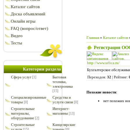
Каталог сайтов
Доска объявлений
Онлайн игры
FAQ (вопрос/ответ)
Видео
Главная
»
Каталог сайтов
Тесты
Регистрация ОО
http://www.urlica.ru/
Категории раздела
Бухгалтерское обслужива
Cфера услуг
Бытовая
Переходов
:
32
|
Рейтинг
:
[1]
техника,
электроника
[15]
Похожие новости
:
Специализированные
Средства и
нет похожих но
товары
услуги связи
[0]
[0]
Строительные
Интернет-
материалы,
магазины
[13]
оборудование
[2]
Строительные
Канцелярские
услуги
товары
[15]
[0]